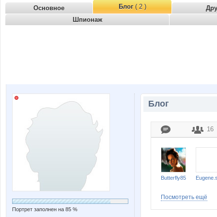
Блог
( 2 )
Основное
Др
Шпионаж
Блог
16
Butterfly85
Eugene.
Посмотреть ещё
Портрет заполнен на 85 %