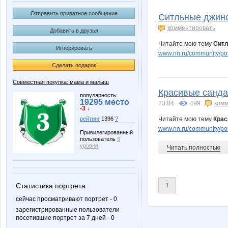
arifulina
kate120
Отправить приватное сообщение
Ситльные джинс
комментировать
Добавить в друзья
Читайте мою тему
Ситл
Игнорировать
Любава*
Мил@н
www.nn.ru/community/po
Сделать подарок
Совместная покупка: мама и малыш
Красивые сандал
популярность:
19295 место
23:04
499
комм
-3 ↓
Читайте мою тему
Крас
рейтинг
1396
?
www.nn.ru/community/pok
Привилегированный
пользователь
3
уровня
Читать полностью
1
Статистика портрета:
сейчас просматривают портрет - 0
зарегистрированные пользователи
посетившие портрет за 7 дней - 0