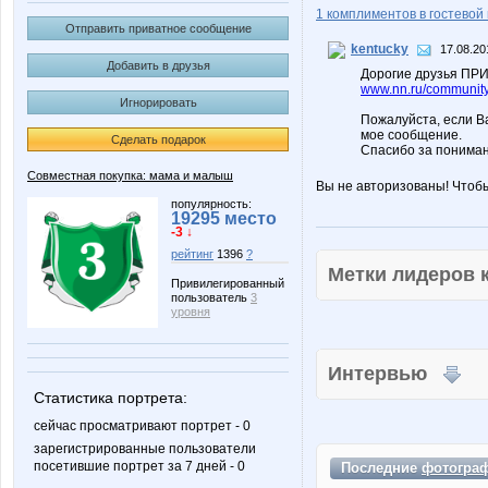
1 комплиментов в гостевой 
Отправить приватное сообщение
kentucky
17.08.20
Добавить в друзья
Дорогие друзья ПРИ
www.nn.ru/community/
Игнорировать
Пожалуйста, если В
мое сообщение.
Сделать подарок
Спасибо за пониман
Совместная покупка: мама и малыш
Вы не авторизованы! Чтоб
популярность:
19295 место
-3 ↓
рейтинг
1396
?
Метки лидеров
Привилегированный
пользователь
3
уровня
Интервью
Статистика портрета:
сейчас просматривают портрет - 0
зарегистрированные пользователи
посетившие портрет за 7 дней - 0
Последние
фотогра